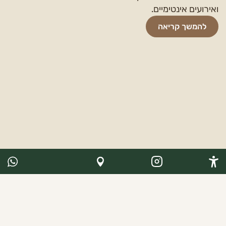
ואירועים אינטימיים.
להמשך קריאה
חבילות אירוח - מגשי אירוח
Accessibility Options
קייטרינג The Forest