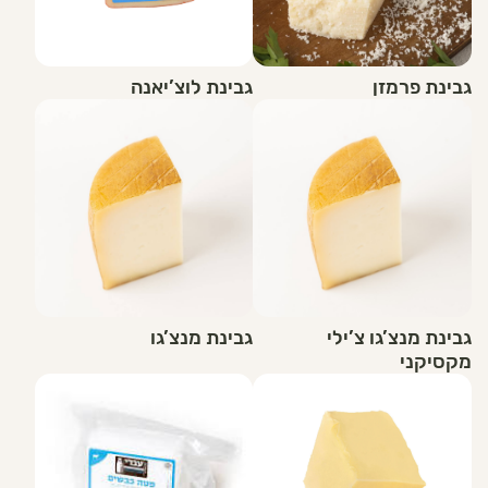
גבינת פרמזן
גבינת לוצ’יאנה
גבינת מנצ’גו צ’ילי
גבינת מנצ’גו
מקסיקני