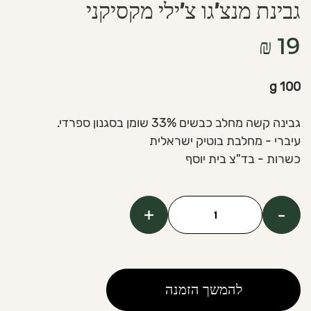
גבינת מנצ’גו צ’ילי מקסיקני
₪
19
100 g
גבינה קשה מחלב כבשים 33% שומן בסגנון ספרדי.
עיברי - מחלבת בוטיק ישראלית
כשרות - בד"צ בית יוסף
+
-
כמות
של
Manchego
Cheese
להמשך הזמנה
with