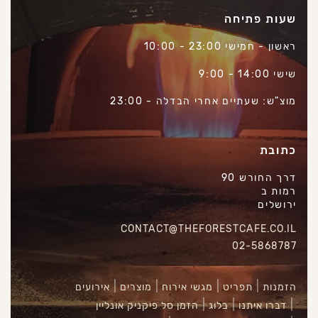
שעות פתיחה
ראשון - חמישי 23:00 - 10:00
שישי 14:00 - 9:00
מוצ"ש: שעתיים אחרי הבדלה - 23:00
כתובת
דרך החורש 90
רמות ב
ירושלים
CONTACT@THEFORESTCAFE.CO.IL
02-5868787
הזמנות
תפריט
מגשי אירוח
מוצרים
אירועים
דברו איתנו
בלוג
הזמן סל פיקניק אונליין