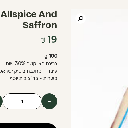
Allspice And
Saffron
₪
19
100 g
גבינה חצי קשה 30% שומן.
עיברי - מחלבת בוטיק ישראל
כשרות - בד"צ בית יוסף
-
כמות
של
Gauda
cheese