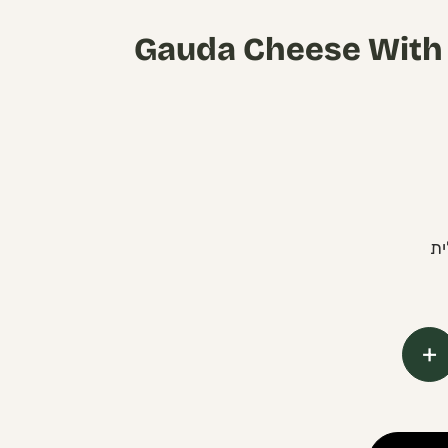
Gauda Cheese With 
ית
+