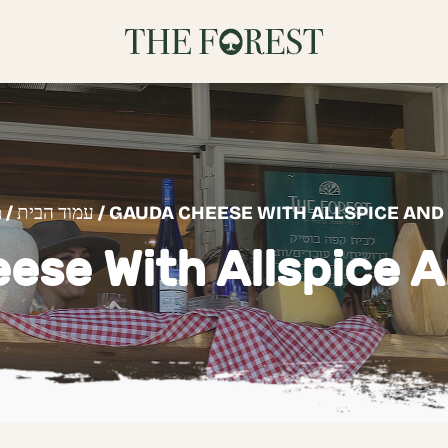
/ GAUDA CHEESE WITH ALLSPICE AN
עמוד הבית
/
מ
ese With Allspice A