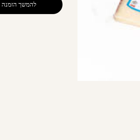
להמשך הזמנה
with
allspice
and
saffron