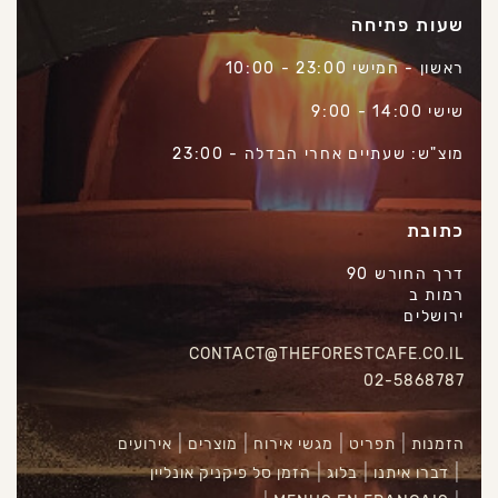
שעות פתיחה
ראשון - חמישי 23:00 - 10:00
שישי 14:00 - 9:00
מוצ"ש: שעתיים אחרי הבדלה - 23:00
כתובת
דרך החורש 90
רמות ב
ירושלים
CONTACT@THEFORESTCAFE.CO.IL
02-5868787
הזמנות
תפריט
מגשי אירוח
מוצרים
אירועים
דברו איתנו
בלוג
הזמן סל פיקניק אונליין