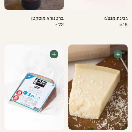
גבינת מנצ’גו
ברטנורא מוסקטו
₪
72
₪
16
+
+