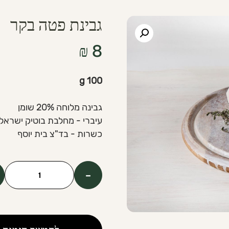
גבינת פטה בקר
₪
8
100 g
גבינה מלוחה 20% שומן
עיברי - מחלבת בוטיק ישראל
כשרות - בד"צ בית יוסף
-
כמות
של
Beef
Feta