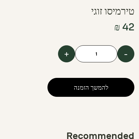
טירמיסו זוגי
₪
42
+
-
כמות
של
Double
Tiramisu
להמשך הזמנה
Recommended