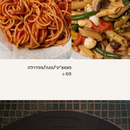
פוטוצ’יני/פנה/פפדרלה
₪
69