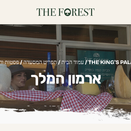
/ THE KING’S PA
עמוד הבית
/
תפריט המסעדה
/
פסטות ורב
ארמון המלך