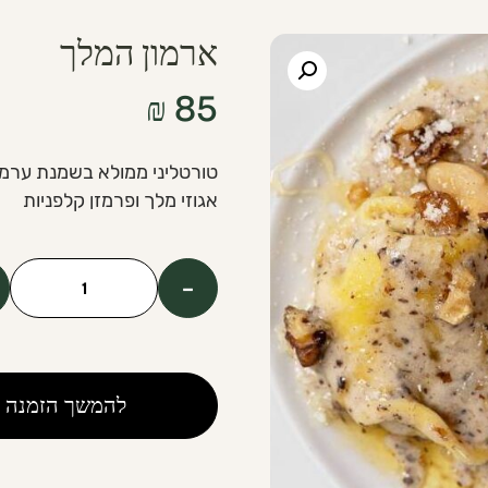
ארמון המלך
₪
85
טורטליני ממולא בשמנת ערמו
אגוזי מלך ופרמזן קלפניות
-
כמות
של
The
King's
להמשך הזמנה
Palace