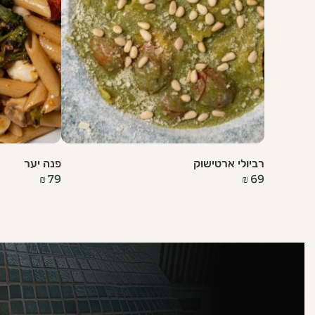
רביולי ארטישוק
פנה יער
₪
79
₪
69