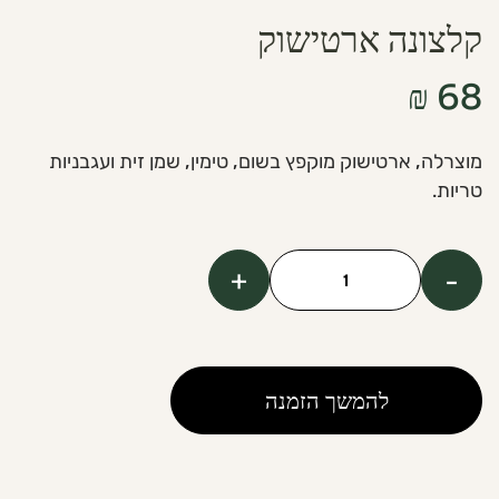
קלצונה ארטישוק
₪
68
מוצרלה, ארטישוק מוקפץ בשום, טימין, שמן זית ועגבניות
טריות.
+
-
כמות
של
Artichoke
Calzone
להמשך הזמנה