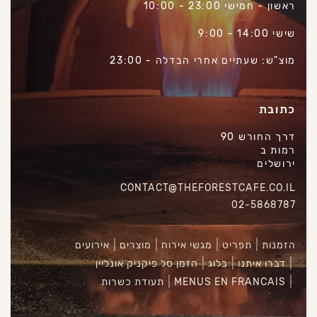
ראשון - חמישי 23:00 - 10:00
שישי 14:00 - 9:00
מוצ"ש: שעתיים אחרי הבדלה - 23:00
כתובת
דרך החורש 90
רמות ב
ירושלים
CONTACT@THEFORESTCAFE.CO.IL
02-5868787
הזמנות
תפריט
מגשי אירוח
מוצרים
אירועים
דברו איתנו
בלוג
הזמן סל פיקניק אונליין
MENUS EN FRANCAIS
תעודת כשרות