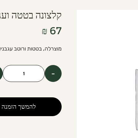
קלצונה בטטה ועג
₪
67
מוצרלה, בטטות ורוטב עגבניו
-
כמות
של
Sweet
Potatoes
להמשך הזמנה
and
Tomatoes
Calzone