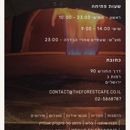
שעות פתיחה
ראשון - חמישי 23:00 - 10:00
שישי 14:00 - 9:00
מוצ"ש: שעתיים אחרי הבדלה - 23:00
כתובת
דרך החורש 90
רמות ב
ירושלים
CONTACT@THEFORESTCAFE.CO.IL
02-5868787
הזמנות
תפריט
מגשי אירוח
מוצרים
אירועים
דברו איתנו
בלוג
הזמן סל פיקניק אונליין