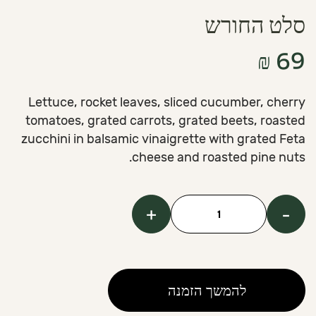
סלט החורש
₪
69
Lettuce, rocket leaves, sliced cucumber, cherry
tomatoes, grated carrots, grated beets, roasted
zucchini in balsamic vinaigrette with grated Feta
cheese and roasted pine nuts.
+
-
כמות
של
HaHoresh
Salad
להמשך הזמנה