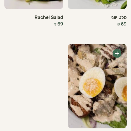
Rachel Salad
סלט יווני
₪
69
₪
69
+