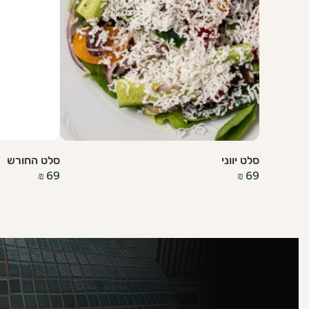
סלט יווני
סלט החורש
₪
69
₪
69