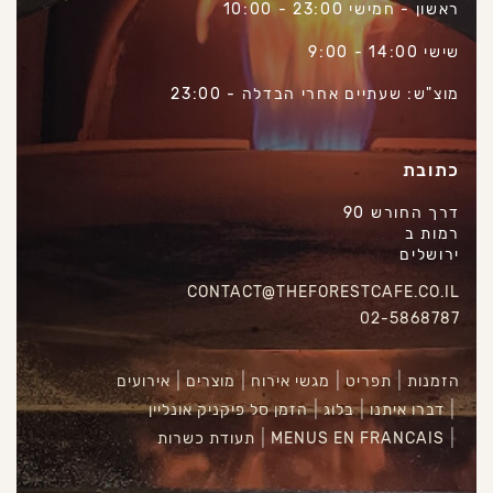
ראשון - חמישי 23:00 - 10:00
שישי 14:00 - 9:00
מוצ"ש: שעתיים אחרי הבדלה - 23:00
כתובת
דרך החורש 90
רמות ב
ירושלים
CONTACT@THEFORESTCAFE.CO.IL
02-5868787
הזמנות
תפריט
מגשי אירוח
מוצרים
אירועים
דברו איתנו
בלוג
הזמן סל פיקניק אונליין
MENUS EN FRANCAIS
תעודת כשרות