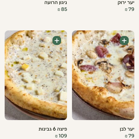
יער ירוק
ניגון הרועה
₪
85
₪
79
+
+
יער לבן
פיצה 6 גבינות
₪
109
₪
79