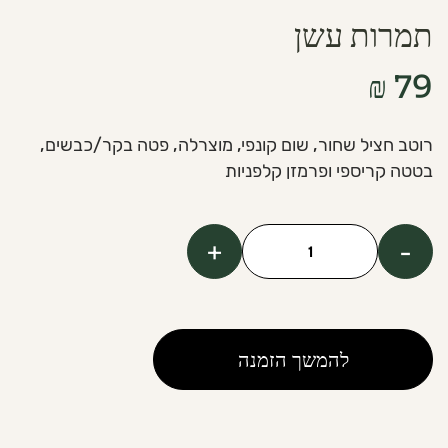
תמרות עשן
₪
79
רוטב חציל שחור, שום קונפי, מוצרלה, פטה בקר/כבשים,
בטטה קריספי ופרמזן קלפניות
+
-
כמות
של
Timrot
Ashan
להמשך הזמנה