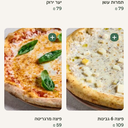
תמרות עשן
יער ירוק
₪
79
₪
79
+
+
פיצה 6 גבינות
פיצה מרגריטה
₪
59
₪
109