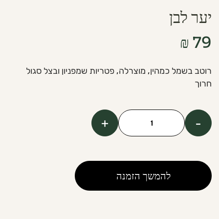
יער לבן
₪
79
רוטב בשמל כמהין, מוצרלה, פטריות שמפניון ובצל סגול
חרוך
+
-
כמות
של
White
Forest
להמשך הזמנה