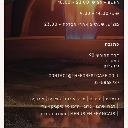
ראשון - חמישי 23:00 - 10:00
שישי 14:00 - 9:00
מוצ"ש: שעתיים אחרי הבדלה - 23:00
כתובת
דרך החורש 90
רמות ב
ירושלים
CONTACT@THEFORESTCAFE.CO.IL
02-5868787
הזמנות
תפריט
מגשי אירוח
מוצרים
אירועים
דברו איתנו
בלוג
הזמן סל פיקניק אונליין
MENUS EN FRANCAIS
תעודת כשרות