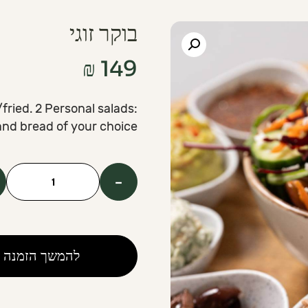
בוקר זוגי
₪
149
ried. 2 Personal salads:
and bread of your choice.
-
כמות
של
Breakfast
For
להמשך הזמנה
Two